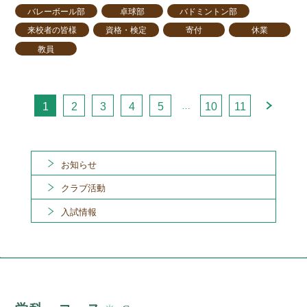
バレーボール部
卓球部
バドミントン部
来校者の皆様
資格・検定
寄付
休業
教員
…
1
2
3
4
5
10
11
お知らせ
クラブ活動
入試情報