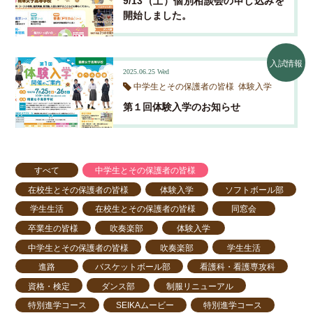
9/13（土）個別相談会の申し込みを
開始しました。
入試情報
2025.06.25
Wed
中学生とその保護者の皆様
体験入学
第１回体験入学のお知らせ
すべて
中学生とその保護者の皆様
在校生とその保護者の皆様
体験入学
ソフトボール部
学生生活
在校生とその保護者の皆様
同窓会
卒業生の皆様
吹奏楽部
体験入学
中学生とその保護者の皆様
吹奏楽部
学生生活
進路
バスケットボール部
看護科・看護専攻科
資格・検定
ダンス部
制服リニューアル
特別進学コース
SEIKAムービー
特別進学コース