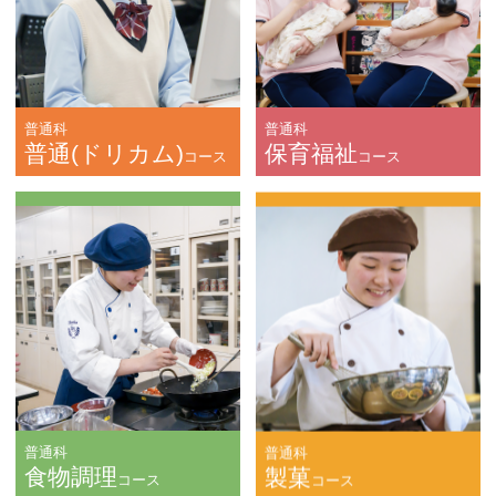
普通科
普通科
普通(ドリカム)
保育福祉
コース
コース
普通科
普通科
食物調理
製菓
コース
コース