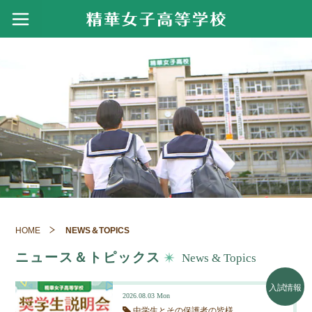
学校案内
創設者・建学の精神・校訓
進路
ごあいさつ
進路指導
資格・検定
精華学園117年のあゆみ
進路実績
令和７年度 実績
アクセス
クラブ活動
精華女子短期大学
令和６年度 実績
寄付金のお願い
体育部
製菓衛生師国家試験結果・製菓コース進路実
スクールライフ
績
令和５年度 実績
創立110周年 記念事業紹介
文化部
HOME
NEWS＆TOPICS
年間行事
看護師国家試験結果・看護専攻科進路実績
令和４年度 実績
動画でみる精華女子
入試情報
吹奏楽部のおもな活躍
ニュース＆トピックス
News & Topics
施設・設備紹介
令和３年度 実績
ICT教育の推進
募集要項
NEWS＆TOPICS
入試情報
看護専攻科校舎
令和２年度 実績
2026.08.03
Mon
過去問題集
中学生とその保護者の皆様