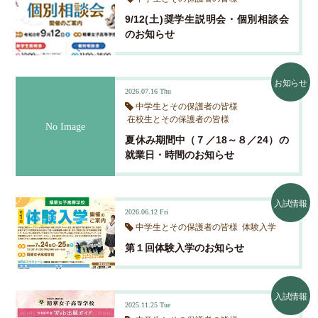
お知らせ
制服紹介
令和元年度 実績
各種証明書発行
9/12(土)奨学生説明会・個別相談会
入試特典・奨学生制度
のお知らせ
クラブ活動
平成３０年度 実績
中学生とその保護者の皆様
体験入学・学校説明会
入試情報
平成２９年度 実績
お知らせ
在校生とその保護者の皆様
2026.07.16
Thu
平成２８年度 実績
中学生とその保護者の皆様
在校生とその保護者の皆様
平成２７年度 実績
夏休み期間中（７／18～８／24）の
就業日・時間のお知らせ
入試情報
2026.06.12
Fri
中学生とその保護者の皆様
体験入学
第１回体験入学のお知らせ
入試情報
2025.11.25
Tue