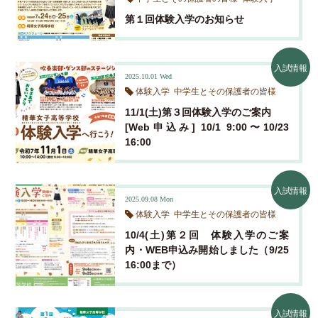
お知らせ
制服紹介
令和元年度 実績
各種証明書発行
第１回体験入学のお知らせ
入試特典・奨学生制度
クラブ活動
平成３０年度 実績
中学生とその保護者の皆様
体験入学・学校説明会
入試情報
平成２９年度 実績
入試情報
2025.10.01
Wed
在校生とその保護者の皆様
体験入学
中学生とその保護者の皆様
平成２８年度 実績
11/1(土)第３回体験入学のご案内
平成２７年度 実績
[Web申込み] 10/1 9:00〜10/23
16:00
入試情報
2025.09.08
Mon
体験入学
中学生とその保護者の皆様
10/4(土)第２回 体験入学のご案
内・WEB申込み開始しました（9/25
16:00まで）
入試情報