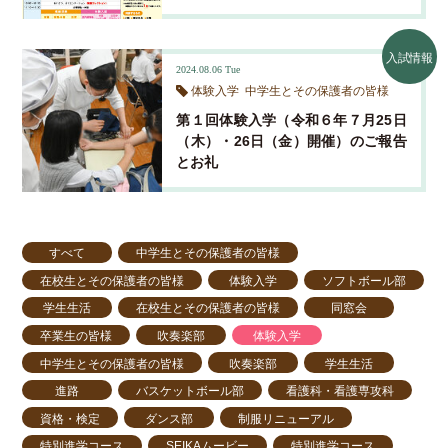
入試情報
2024.08.06
Tue
体験入学
中学生とその保護者の皆様
第１回体験入学（令和６年７月25日
（木）・26日（金）開催）のご報告
とお礼
すべて
中学生とその保護者の皆様
在校生とその保護者の皆様
体験入学
ソフトボール部
学生生活
在校生とその保護者の皆様
同窓会
卒業生の皆様
吹奏楽部
体験入学
中学生とその保護者の皆様
吹奏楽部
学生生活
進路
バスケットボール部
看護科・看護専攻科
資格・検定
ダンス部
制服リニューアル
特別進学コース
SEIKAムービー
特別進学コース