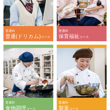
普通科
普通科
普通(ドリカム)
保育福祉
コース
コース
普通科
普通科
食物調理
製菓
コース
コース