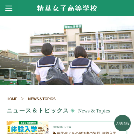
学校案内
創設者・建学の精神・校訓
進路
ごあいさつ
進路指導
資格・検定
精華学園117年のあゆみ
進路実績
令和７年度 実績
アクセス
クラブ活動
精華女子短期大学
令和６年度 実績
寄付金のお願い
体育部
製菓衛生師国家試験結果・製菓コース進路実
スクールライフ
績
令和５年度 実績
創立110周年 記念事業紹介
文化部
HOME
NEWS＆TOPICS
年間行事
看護師国家試験結果・看護専攻科進路実績
令和４年度 実績
動画でみる精華女子
入試情報
吹奏楽部のおもな活躍
ニュース＆トピックス
News & Topics
施設・設備紹介
令和３年度 実績
ICT教育の推進
募集要項
NEWS＆TOPICS
入試情報
看護専攻科校舎
令和２年度 実績
2026.06.12
Fri
過去問題集
中学生とその保護者の皆様
体験入学