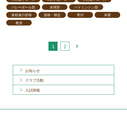
バレーボール部
卓球部
バドミントン部
来校者の皆様
資格・検定
寄付
休業
教員
1
2
お知らせ
クラブ活動
入試情報