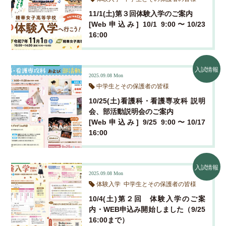
お知らせ
制服紹介
令和元年度 実績
各種証明書発行
11/1(土)第３回体験入学のご案内
入試特典・奨学生制度
[Web申込み] 10/1 9:00〜10/23
クラブ活動
平成３０年度 実績
16:00
中学生とその保護者の皆様
体験入学・学校説明会
入試情報
平成２９年度 実績
在校生とその保護者の皆様
平成２８年度 実績
入試情報
2025.09.08
Mon
中学生とその保護者の皆様
平成２７年度 実績
10/25(土)看護科・看護専攻科 説明
会、部活動説明会のご案内
[Web申込み] 9/25 9:00〜10/17
16:00
入試情報
2025.09.08
Mon
体験入学
中学生とその保護者の皆様
10/4(土)第２回 体験入学のご案
内・WEB申込み開始しました（9/25
16:00まで）