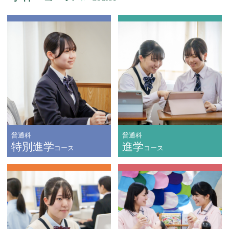
普通科
普通科
特別進学
進学
コース
コース