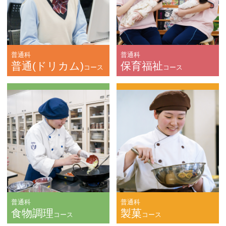
普通科
普通科
普通(ドリカム)
保育福祉
コース
コース
普通科
普通科
食物調理
製菓
コース
コース