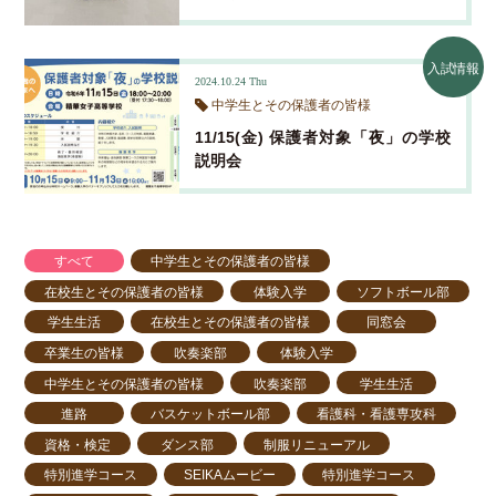
入試情報
2024.10.24
Thu
中学生とその保護者の皆様
11/15(金) 保護者対象「夜」の学校
説明会
すべて
中学生とその保護者の皆様
在校生とその保護者の皆様
体験入学
ソフトボール部
学生生活
在校生とその保護者の皆様
同窓会
卒業生の皆様
吹奏楽部
体験入学
中学生とその保護者の皆様
吹奏楽部
学生生活
進路
バスケットボール部
看護科・看護専攻科
資格・検定
ダンス部
制服リニューアル
特別進学コース
SEIKAムービー
特別進学コース