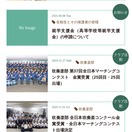
お知らせ
2025.04.08
Tue
在校生とその保護者の皆様
就学支援金（高等学校等就学支援
金）の申請について
クラブ活
動
2024.11.27
Wed
吹奏楽部
吹奏楽部 第37回全日本マーチングコ
ンテスト 金賞受賞（25回目・25回
出場）
クラブ活
動
2024.11.01
Fri
吹奏楽部
吹奏楽部 全日本吹奏楽コンクール金
賞受賞・全日本マーチングコンテス
ト出場決定