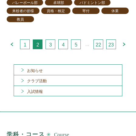
バレーボール部
卓球部
バドミントン部
来校者の皆様
資格・検定
寄付
休業
教員
…
1
2
3
4
5
22
23
お知らせ
クラブ活動
入試情報
学科・コース
Course