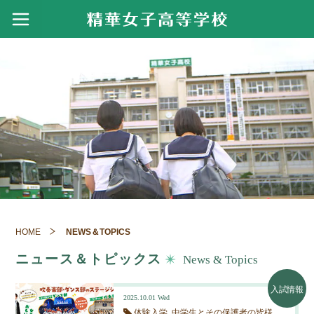
学校案内
創設者・建学の精神・校訓
進路
ごあいさつ
進路指導
資格・検定
精華学園117年のあゆみ
進路実績
令和７年度 実績
アクセス
クラブ活動
精華女子短期大学
令和６年度 実績
寄付金のお願い
体育部
製菓衛生師国家試験結果・製菓コース進路実
スクールライフ
績
令和５年度 実績
創立110周年 記念事業紹介
文化部
HOME
NEWS＆TOPICS
年間行事
看護師国家試験結果・看護専攻科進路実績
令和４年度 実績
動画でみる精華女子
入試情報
吹奏楽部のおもな活躍
ニュース＆トピックス
News & Topics
施設・設備紹介
令和３年度 実績
ICT教育の推進
募集要項
NEWS＆TOPICS
入試情報
看護専攻科校舎
令和２年度 実績
2025.10.01
Wed
過去問題集
体験入学
中学生とその保護者の皆様